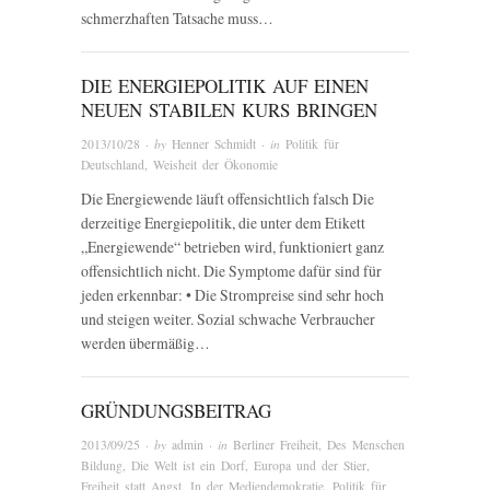
schmerzhaften Tatsache muss…
DIE ENERGIEPOLITIK AUF EINEN
NEUEN STABILEN KURS BRINGEN
2013/10/28
· by
Henner Schmidt
· in
Politik für
Deutschland
,
Weisheit der Ökonomie
Die Energiewende läuft offensichtlich falsch Die
derzeitige Energiepolitik, die unter dem Etikett
„Energiewende“ betrieben wird, funktioniert ganz
offensichtlich nicht. Die Symptome dafür sind für
jeden erkennbar: • Die Strompreise sind sehr hoch
und steigen weiter. Sozial schwache Verbraucher
werden übermäßig…
GRÜNDUNGSBEITRAG
2013/09/25
· by
admin
· in
Berliner Freiheit
,
Des Menschen
Bildung
,
Die Welt ist ein Dorf
,
Europa und der Stier
,
Freiheit statt Angst
,
In der Mediendemokratie
,
Politik für