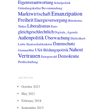
Eigenverantwortung
Schulpolitik
Gründungskultur
Bevormundung
Emanzipation
Marktwirtschaft
Freiheit
Energieversorgung
Bürokratie
Liberalismus
Türkei
Euro
gleichgeschlechtlich
Digitale_Agenda
Außenpolitik
Überwachung
Ehrlichkeit
Datenschutz
Liebe
Staatsschuldenkrise
Nahost
USA
Bildungspolitik
GermanMut
Vertrauen
Demokratie
Europawahl
Profilschärfung
ARCHIVES
October 2023
May 2021
February 2018
September 2015