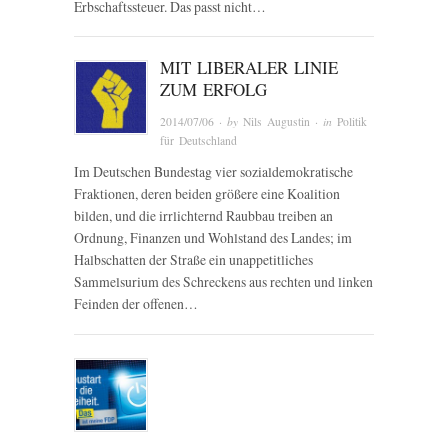
Erbschaftssteuer. Das passt nicht…
MIT LIBERALER LINIE
ZUM ERFOLG
2014/07/06
· by
Nils Augustin
· in
Politik
für Deutschland
Im Deutschen Bundestag vier sozialdemokratische
Fraktionen, deren beiden größere eine Koalition
bilden, und die irrlichternd Raubbau treiben an
Ordnung, Finanzen und Wohlstand des Landes; im
Halbschatten der Straße ein unappetitliches
Sammelsurium des Schreckens aus rechten und linken
Feinden der offenen…