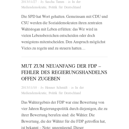
2013/11/27
· by
Sascha Tamm
· in
In der
Mediendemokratie
,
Politik für Deutschland
Die SPD hat Wort gehalten. Gemeinsam mit CDU und
CSU werden die Sozialdemokraten ihren zentralen
Wahlslogan mit Leben erfüllen: das Wir wird in
vielen Lebensbereichen entscheiden oder doch
wenigstens mitentscheiden. Den Anspruch möglichst
Vieles zu regeln und zu steuern hatten…
MUT ZUM NEUANFANG DER FDP –
FEHLER DES REGIERUNGSHANDELNS
OFFEN ZUGEBEN
2013/11/10
· by
Henner Schmidt
· in
In der
Mediendemokratie
,
Politik für Deutschland
Das Wahlergebnis der FDP war eine Bewertung von
vier Jahren Regierungspolitik durch diejenigen, die zu
ihrer Bewertung berufen sind: die Wähler. Die
Bewertung, die der Wähler für die FDP getroffen hat,
ist bekannt – Note: ungenügend. Dieser