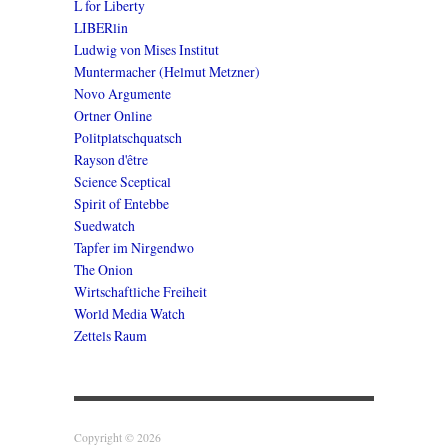
L for Liberty
LIBERlin
Ludwig von Mises Institut
Muntermacher (Helmut Metzner)
Novo Argumente
Ortner Online
Politplatschquatsch
Rayson d'être
Science Sceptical
Spirit of Entebbe
Suedwatch
Tapfer im Nirgendwo
The Onion
Wirtschaftliche Freiheit
World Media Watch
Zettels Raum
Copyright © 2026