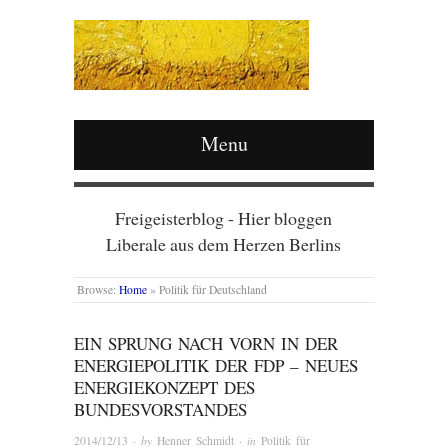
Menu
Freigeisterblog - Hier bloggen
Liberale aus dem Herzen Berlins
Browse:
Home
»
Politik für Deutschland
EIN SPRUNG NACH VORN IN DER
ENERGIEPOLITIK DER FDP – NEUES
ENERGIEKONZEPT DES
BUNDESVORSTANDES
2014/12/13
· by
Henner Schmidt
· in
Politik für