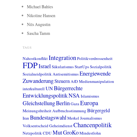
Michael Bahles
Nikoline Hansen
Nils Augustin
Sascha Tamm
TAGS
Integration
Nahostkonflikt
Politikverdrossenheit
FDP
Israel
Säkularismus
StartUps
Sozialpolitik
Energiewende
Sozialneidpolitik
Antisemitismus
Zuwanderung
Steuern
AfD
Medienmanipulation
Bürgerrechte
UN
interkulturell
Entwicklungspolitik
NSA
Islamismus
Europa
Gleichstellung
Berlin
Gaza
Bürgergeld
Meinungsfreiheit
Aufbruchsstimmung
Bundestagswahl
Iran
Merkel
Journalismus
Chancenpolitik
Volksentscheid
Geheimdienst
Mut
GroKo
Netzpolitik
CDU
Mindestlohn