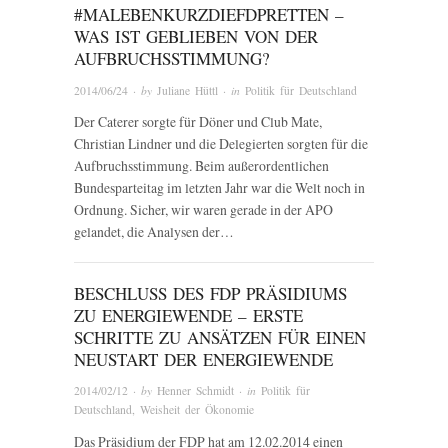
#MALEBENKURZDIEFDPRETTEN –
WAS IST GEBLIEBEN VON DER
AUFBRUCHSSTIMMUNG?
2014/06/24
· by
Juliane Hüttl
· in
Politik für Deutschland
Der Caterer sorgte für Döner und Club Mate,
Christian Lindner und die Delegierten sorgten für die
Aufbruchsstimmung. Beim außerordentlichen
Bundesparteitag im letzten Jahr war die Welt noch in
Ordnung. Sicher, wir waren gerade in der APO
gelandet, die Analysen der…
BESCHLUSS DES FDP PRÄSIDIUMS
ZU ENERGIEWENDE – ERSTE
SCHRITTE ZU ANSÄTZEN FÜR EINEN
NEUSTART DER ENERGIEWENDE
2014/02/12
· by
Henner Schmidt
· in
Politik für
Deutschland
,
Weisheit der Ökonomie
Das Präsidium der FDP hat am 12.02.2014 einen