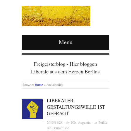
Menu
Freigeisterblog - Hier bloggen
Liberale aus dem Herzen Berlins
Browse:
Home
»
Sozialpolitik
LIBERALER
GESTALTUNGSWILLE IST
GEFRAGT
2013/11/28
· by
Nils Augustin
· in
Politik
für Deutschland