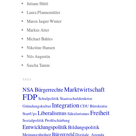
Juliane Hüttl
Laura Pfannemüller
Maren Jasper-Winter
Markus Alter
Michael Bahles
Nikoline Hansen
Nils Augustin
Sascha Tamm
TAGS
Marktwirtschaft
NSA
Bürgerrechte
FDP
Schulpolitik
Staatsschuldenkrise
Integration
Gründungskultur
CDU
Bürokratie
Freiheit
Liberalismus
StartUps
Säkularismus
Sozialpolitik
Profilschärfung
Entwicklungspolitik
Bildungspolitik
Bürgergeld
Meinungsfreiheit
Digitale_Agenda