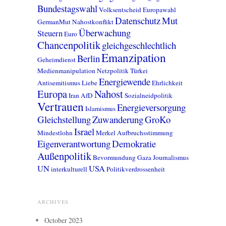
Bundestagswahl
Volksentscheid
Europawahl
Datenschutz
Mut
GermanMut
Nahostkonflikt
Überwachung
Steuern
Euro
Chancenpolitik
gleichgeschlechtlich
Emanzipation
Berlin
Geheimdienst
Medienmanipulation
Netzpolitik
Türkei
Energiewende
Antisemitismus
Liebe
Ehrlichkeit
Europa
Nahost
Iran
AfD
Sozialneidpolitik
Vertrauen
Energieversorgung
Islamismus
Gleichstellung
Zuwanderung
GroKo
Israel
Mindestlohn
Merkel
Aufbruchsstimmung
Eigenverantwortung
Demokratie
Außenpolitik
Bevormundung
Gaza
Journalismus
UN
USA
interkulturell
Politikverdrossenheit
ARCHIVES
October 2023