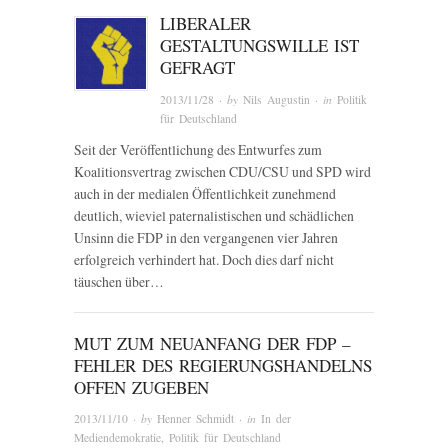
LIBERALER
GESTALTUNGSWILLE IST
GEFRAGT
2013/11/28
· by
Nils Augustin
· in
Politik
für Deutschland
Seit der Veröffentlichung des Entwurfes zum
Koalitionsvertrag zwischen CDU/CSU und SPD wird
auch in der medialen Öffentlichkeit zunehmend
deutlich, wieviel paternalistischen und schädlichen
Unsinn die FDP in den vergangenen vier Jahren
erfolgreich verhindert hat. Doch dies darf nicht
täuschen über…
MUT ZUM NEUANFANG DER FDP –
FEHLER DES REGIERUNGSHANDELNS
OFFEN ZUGEBEN
2013/11/10
· by
Henner Schmidt
· in
In der
Mediendemokratie
,
Politik für Deutschland