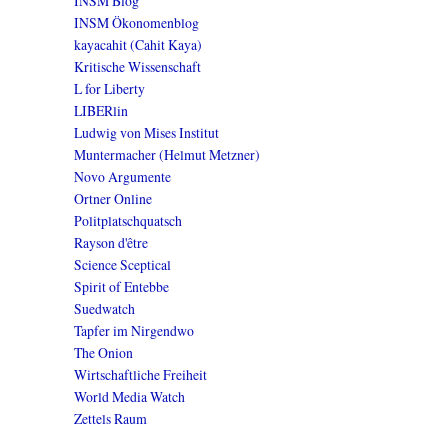
INSM Blog
INSM Ökonomenblog
kayacahit (Cahit Kaya)
Kritische Wissenschaft
L for Liberty
LIBERlin
Ludwig von Mises Institut
Muntermacher (Helmut Metzner)
Novo Argumente
Ortner Online
Politplatschquatsch
Rayson d'être
Science Sceptical
Spirit of Entebbe
Suedwatch
Tapfer im Nirgendwo
The Onion
Wirtschaftliche Freiheit
World Media Watch
Zettels Raum