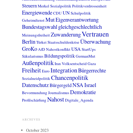
Steuern
Merkel
Sozialpolitik
Politikverdrossenheit
Energiewende
UN
CDU
Schulpolitik
Mut
Eigenverantwortung
Geheimdienst
Bundestagswahl
gleichgeschlechtlich
Vertrauen
Zuwanderung
Meinungsfreiheit
Berlin
Überwachung
Türkei
Staatsschuldenkrise
GroKo
USA
AfD
Nahostkonflikt
StartUps
Bildungspolitik
Säkularismus
GermanMut
Außenpolitik
Iran
Volksentscheid
Gaza
Freiheit
Integration
Bürgerrechte
Euro
Chancenpolitik
Sozialneidpolitik
Datenschutz
NSA
Israel
Bürgergeld
Demokratie
Bevormundung
Journalismus
Nahost
Profilschärfung
Digitale_Agenda
ARCHIVES
October 2023