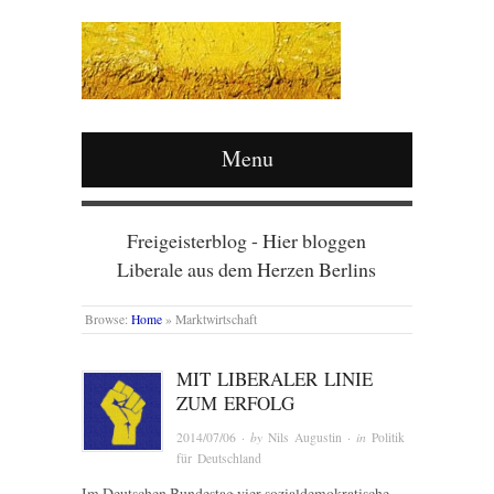
Menu
Freigeisterblog - Hier bloggen
Liberale aus dem Herzen Berlins
Browse:
Home
»
Marktwirtschaft
MIT LIBERALER LINIE
ZUM ERFOLG
2014/07/06
· by
Nils Augustin
· in
Politik
für Deutschland
Im Deutschen Bundestag vier sozialdemokratische