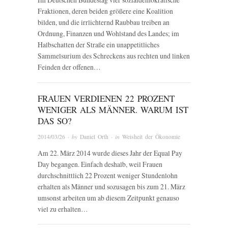
Fraktionen, deren beiden größere eine Koalition
bilden, und die irrlichternd Raubbau treiben an
Ordnung, Finanzen und Wohlstand des Landes; im
Halbschatten der Straße ein unappetitliches
Sammelsurium des Schreckens aus rechten und linken
Feinden der offenen…
FRAUEN VERDIENEN 22 PROZENT
WENIGER ALS MÄNNER. WARUM IST
DAS SO?
2014/03/26
· by
Daniel Orth
· in
Weisheit der Ökonomie
Am 22. März 2014 wurde dieses Jahr der Equal Pay
Day begangen. Einfach deshalb, weil Frauen
durchschnittlich 22 Prozent weniger Stundenlohn
erhalten als Männer und sozusagen bis zum 21. März
umsonst arbeiten um ab diesem Zeitpunkt genauso
viel zu erhalten…