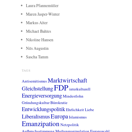
Laura Pfannemüller
Maren Jasper-Winter
Markus Alter
Michael Bahles
Nikoline Hansen
Nils Augustin
Sascha Tamm
TAGS
Marktwirtschaft
Antisemitismus
FDP
Gleichstellung
interkulturell
Energieversorgung
Mindestlohn
Gründungskultur
Bürokratie
Entwicklungspolitik
Ehrlichkeit
Liebe
Europa
Liberalismus
Islamismus
Emanzipation
Netzpolitik
Aufbruchsstimmung
Medienmanipulation
Europawahl