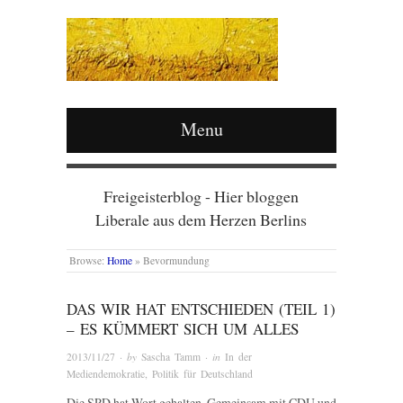
Menu
Freigeisterblog - Hier bloggen
Liberale aus dem Herzen Berlins
Browse:
Home
»
Bevormundung
DAS WIR HAT ENTSCHIEDEN (TEIL 1)
– ES KÜMMERT SICH UM ALLES
2013/11/27
· by
Sascha Tamm
· in
In der
Mediendemokratie
,
Politik für Deutschland
Die SPD hat Wort gehalten. Gemeinsam mit CDU und