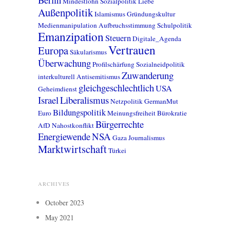
Mindestlohn
Sozialpolitik
Liebe
Außenpolitik
Islamismus
Gründungskultur
Medienmanipulation
Aufbruchsstimmung
Schulpolitik
Emanzipation
Steuern
Digitale_Agenda
Vertrauen
Europa
Säkularismus
Überwachung
Profilschärfung
Sozialneidpolitik
Zuwanderung
interkulturell
Antisemitismus
gleichgeschlechtlich
USA
Geheimdienst
Israel
Liberalismus
Netzpolitik
GermanMut
Bildungspolitik
Euro
Meinungsfreiheit
Bürokratie
Bürgerrechte
AfD
Nahostkonflikt
Energiewende
NSA
Gaza
Journalismus
Marktwirtschaft
Türkei
ARCHIVES
October 2023
May 2021