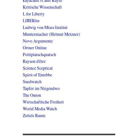
kayacahit (Cahit Kaya)
Kritische Wissenschaft
L for Liberty
LIBERlin
Ludwig von Mises Institut
Muntermacher (Helmut Metzner)
Novo Argumente
Ortner Online
Politplatschquatsch
Rayson d'être
Science Sceptical
Spirit of Entebbe
Suedwatch
Tapfer im Nirgendwo
The Onion
Wirtschaftliche Freiheit
World Media Watch
Zettels Raum