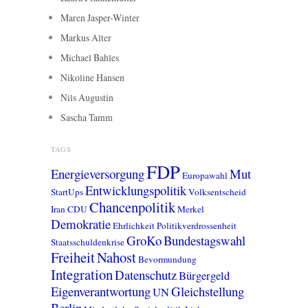
Maren Jasper-Winter
Markus Alter
Michael Bahles
Nikoline Hansen
Nils Augustin
Sascha Tamm
TAGS
FDP
Energieversorgung
Mut
Europawahl
Entwicklungspolitik
StartUps
Volksentscheid
Chancenpolitik
Iran
CDU
Merkel
Demokratie
Ehrlichkeit
Politikverdrossenheit
GroKo
Bundestagswahl
Staatsschuldenkrise
Freiheit
Nahost
Bevormundung
Integration
Datenschutz
Bürgergeld
Eigenverantwortung
Gleichstellung
UN
Berlin