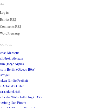
ETA
Log in
Entries
RSS
Comments
RSS
WordPress.org
LOGROLL
hmad Mansour
tibürokratieteam
prin (Jorge Arpin)
ss in Berlin (Gideon Böss)
xvogel
nken für die Freiheit
e Achse des Guten
wasanderekritik
zit - das Wirtschaftsblog (FAZ)
lterblog (Jan Filter)