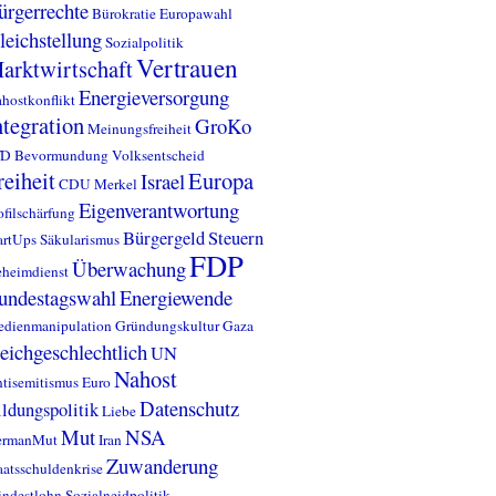
ürgerrechte
Bürokratie
Europawahl
leichstellung
Sozialpolitik
Vertrauen
arktwirtschaft
Energieversorgung
hostkonflikt
ntegration
GroKo
Meinungsfreiheit
fD
Bevormundung
Volksentscheid
reiheit
Europa
Israel
CDU
Merkel
Eigenverantwortung
ofilschärfung
Bürgergeld
Steuern
artUps
Säkularismus
FDP
Überwachung
heimdienst
undestagswahl
Energiewende
dienmanipulation
Gründungskultur
Gaza
leichgeschlechtlich
UN
Nahost
tisemitismus
Euro
Datenschutz
ldungspolitik
Liebe
Mut
NSA
ermanMut
Iran
Zuwanderung
aatsschuldenkrise
ndestlohn
Sozialneidpolitik