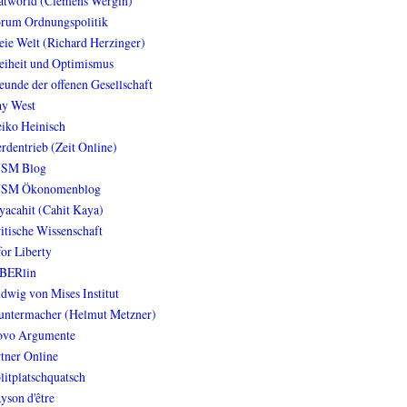
atworld (Clemens Wergin)
rum Ordnungspolitik
eie Welt (Richard Herzinger)
eiheit und Optimismus
eunde der offenen Gesellschaft
y West
iko Heinisch
rdentrieb (Zeit Online)
NSM Blog
NSM Ökonomenblog
yacahit (Cahit Kaya)
itische Wissenschaft
for Liberty
BERlin
dwig von Mises Institut
ntermacher (Helmut Metzner)
vo Argumente
tner Online
litplatschquatsch
yson d'être