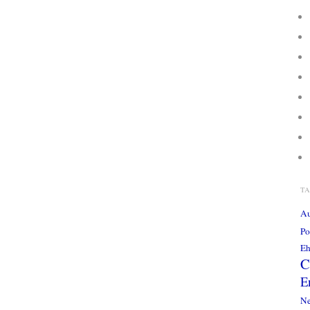
T
Au
Po
Eh
C
E
Ne