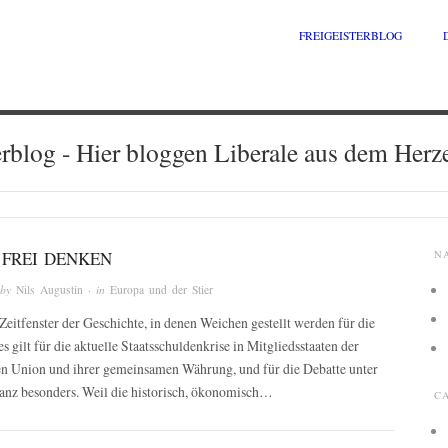
FREIGEISTERBLOG
erblog - Hier bloggen Liberale aus dem Herz
 FREI DENKEN
N
 by
Nils Augustin
· in
Europa und der Stier
Zeitfenster der Geschichte, in denen Weichen gestellt werden für die
s gilt für die aktuelle Staatsschuldenkrise in Mitgliedsstaaten der
n Union und ihrer gemeinsamen Währung, und für die Debatte unter
ganz besonders. Weil die historisch, ökonomisch…
C