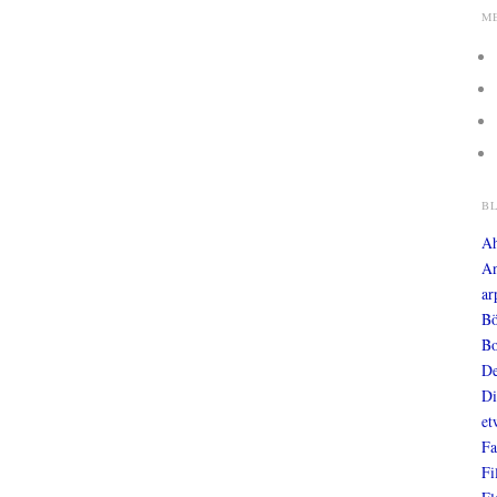
M
B
A
An
ar
Bö
Bo
De
Di
et
Fa
Fi