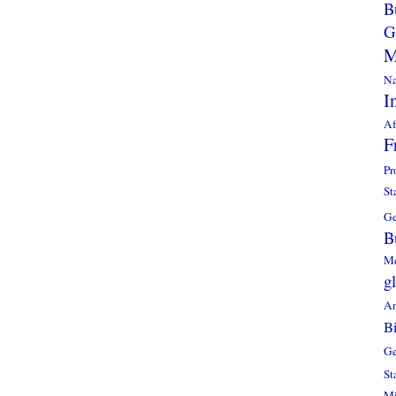
B
G
M
Na
I
A
F
Pr
St
Ge
B
Me
g
An
Bi
G
St
Mi