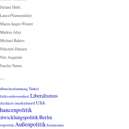
Juliane Hüttl
Laura Pfannemüller
Maren Jasper-Winter
Markus Alter
Michael Bahles
Nikoline Hansen
Nils Augustin
Sascha Tamm
AGS
fbruchsstimmung
Türkei
Liberalismus
litikverdrossenheit
USA
rlichkeit
interkulturell
hancenpolitik
ntwicklungspolitik
Berlin
Außenpolitik
tzpolitik
Islamismus