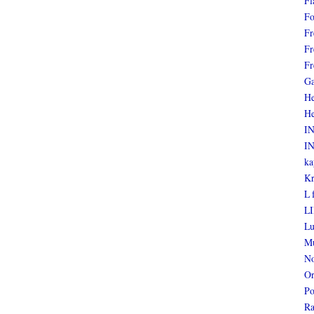
Fl
Fo
Fr
Fr
Fr
Ga
He
He
I
I
ka
Kr
L 
LI
Lu
Mu
No
Or
Po
Ra