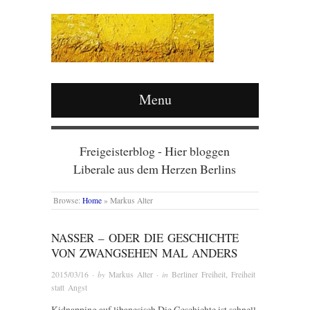
Menu
Freigeisterblog - Hier bloggen
Liberale aus dem Herzen Berlins
Browse:
Home
»
Markus Alter
NASSER – ODER DIE GESCHICHTE
VON ZWANGSEHEN MAL ANDERS
2015/03/16
· by
Markus Alter
· in
Berliner Freiheit
,
Freiheit
statt Angst
Kidnapping auf libanesisch Die Geschichte ist schnell