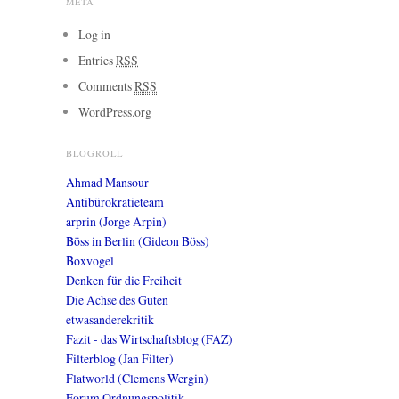
META
Log in
Entries
RSS
Comments
RSS
WordPress.org
BLOGROLL
Ahmad Mansour
Antibürokratieteam
arprin (Jorge Arpin)
Böss in Berlin (Gideon Böss)
Boxvogel
Denken für die Freiheit
Die Achse des Guten
etwasanderekritik
Fazit - das Wirtschaftsblog (FAZ)
Filterblog (Jan Filter)
Flatworld (Clemens Wergin)
Forum Ordnungspolitik