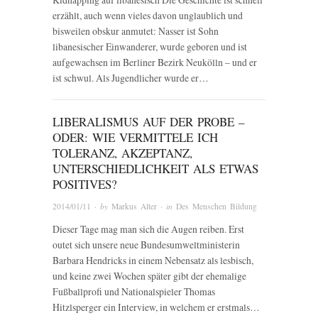
erzählt, auch wenn vieles davon unglaublich und
bisweilen obskur anmutet: Nasser ist Sohn
libanesischer Einwanderer, wurde geboren und ist
aufgewachsen im Berliner Bezirk Neukölln – und er
ist schwul. Als Jugendlicher wurde er…
LIBERALISMUS AUF DER PROBE –
ODER: WIE VERMITTELE ICH
TOLERANZ, AKZEPTANZ,
UNTERSCHIEDLICHKEIT ALS ETWAS
POSITIVES?
2014/01/11
· by
Markus Alter
· in
Des Menschen Bildung
Dieser Tage mag man sich die Augen reiben. Erst
outet sich unsere neue Bundesumweltministerin
Barbara Hendricks in einem Nebensatz als lesbisch,
und keine zwei Wochen später gibt der ehemalige
Fußballprofi und Nationalspieler Thomas
Hitzlsperger ein Interview, in welchem er erstmals…