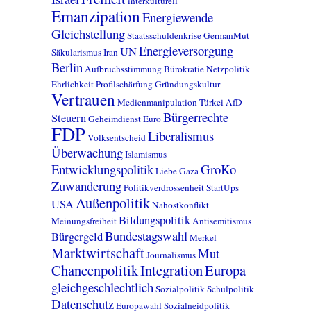
interkulturell
Emanzipation
Energiewende
Gleichstellung
Staatsschuldenkrise
GermanMut
Energieversorgung
UN
Säkularismus
Iran
Berlin
Aufbruchsstimmung
Bürokratie
Netzpolitik
Ehrlichkeit
Profilschärfung
Gründungskultur
Vertrauen
Medienmanipulation
Türkei
AfD
Bürgerrechte
Steuern
Geheimdienst
Euro
FDP
Liberalismus
Volksentscheid
Überwachung
Islamismus
Entwicklungspolitik
GroKo
Liebe
Gaza
Zuwanderung
Politikverdrossenheit
StartUps
Außenpolitik
USA
Nahostkonflikt
Bildungspolitik
Meinungsfreiheit
Antisemitismus
Bundestagswahl
Bürgergeld
Merkel
Marktwirtschaft
Mut
Journalismus
Chancenpolitik
Integration
Europa
gleichgeschlechtlich
Sozialpolitik
Schulpolitik
Datenschutz
Europawahl
Sozialneidpolitik