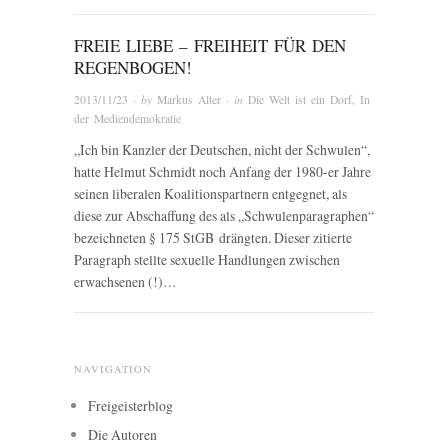
FREIE LIEBE – FREIHEIT FÜR DEN
REGENBOGEN!
2013/11/23
· by
Markus Alter
· in
Die Welt ist ein Dorf
,
In
der Mediendemokratie
„Ich bin Kanzler der Deutschen, nicht der Schwulen“,
hatte Helmut Schmidt noch Anfang der 1980-er Jahre
seinen liberalen Koalitionspartnern entgegnet, als
diese zur Abschaffung des als „Schwulenparagraphen“
bezeichneten § 175 StGB drängten. Dieser zitierte
Paragraph stellte sexuelle Handlungen zwischen
erwachsenen (!)…
NAVIGATION
Freigeisterblog
Die Autoren