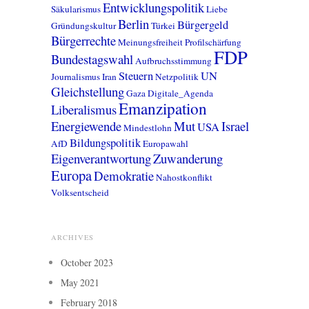
Entwicklungspolitik
Säkularismus
Liebe
Berlin
Bürgergeld
Gründungskultur
Türkei
Bürgerrechte
Meinungsfreiheit
Profilschärfung
FDP
Bundestagswahl
Aufbruchsstimmung
Steuern
UN
Journalismus
Iran
Netzpolitik
Gleichstellung
Gaza
Digitale_Agenda
Emanzipation
Liberalismus
Energiewende
Mut
Israel
USA
Mindestlohn
Bildungspolitik
AfD
Europawahl
Eigenverantwortung
Zuwanderung
Europa
Demokratie
Nahostkonflikt
Volksentscheid
ARCHIVES
October 2023
May 2021
February 2018