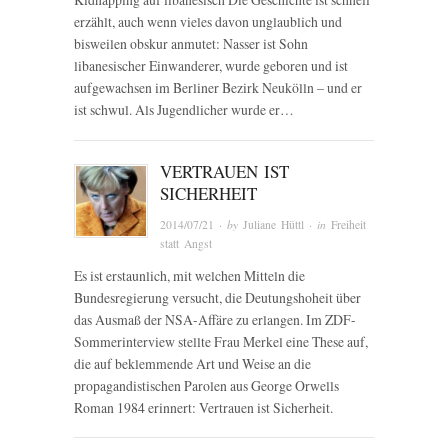
erzählt, auch wenn vieles davon unglaublich und
bisweilen obskur anmutet: Nasser ist Sohn
libanesischer Einwanderer, wurde geboren und ist
aufgewachsen im Berliner Bezirk Neukölln – und er
ist schwul. Als Jugendlicher wurde er…
VERTRAUEN IST
SICHERHEIT
2014/07/21
· by
Juliane Hüttl
· in
Freiheit
statt Angst
Es ist erstaunlich, mit welchen Mitteln die
Bundesregierung versucht, die Deutungshoheit über
das Ausmaß der NSA-Affäre zu erlangen. Im ZDF-
Sommerinterview stellte Frau Merkel eine These auf,
die auf beklemmende Art und Weise an die
propagandistischen Parolen aus George Orwells
Roman 1984 erinnert: Vertrauen ist Sicherheit.