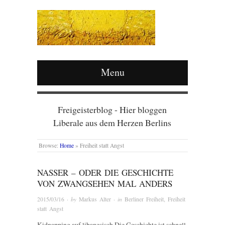
Menu
Freigeisterblog - Hier bloggen
Liberale aus dem Herzen Berlins
Browse:
Home
»
Freiheit statt Angst
NASSER – ODER DIE GESCHICHTE
VON ZWANGSEHEN MAL ANDERS
2015/03/16
· by
Markus Alter
· in
Berliner Freiheit
,
Freiheit
statt Angst
Kidnapping auf libanesisch Die Geschichte ist schnell