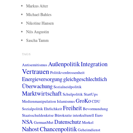
Markus Alter
Michael Bahles
Nikoline Hansen
Nils Augustin
Sascha Tamm
TAGS
Außenpolitik
Integration
Antisemitismus
Vertrauen
Politikverdrossenheit
Energieversorgung
gleichgeschlechtlich
Überwachung
Sozialneidpolitik
Marktwirtschaft
Schulpolitik
StartUps
GroKo
Medienmanipulation
Islamismus
CDU
Freiheit
Sozialpolitik
Ehrlichkeit
Bevormundung
Staatsschuldenkrise
Bürokratie
interkulturell
Euro
NSA
Datenschutz
GermanMut
Merkel
Nahost
Chancenpolitik
Geheimdienst