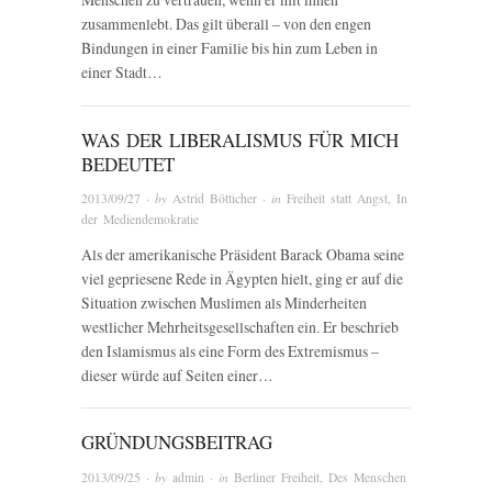
zusammenlebt. Das gilt überall – von den engen
Bindungen in einer Familie bis hin zum Leben in
einer Stadt…
WAS DER LIBERALISMUS FÜR MICH
BEDEUTET
2013/09/27
· by
Astrid Bötticher
· in
Freiheit statt Angst
,
In
der Mediendemokratie
Als der amerikanische Präsident Barack Obama seine
viel gepriesene Rede in Ägypten hielt, ging er auf die
Situation zwischen Muslimen als Minderheiten
westlicher Mehrheitsgesellschaften ein. Er beschrieb
den Islamismus als eine Form des Extremismus –
dieser würde auf Seiten einer…
GRÜNDUNGSBEITRAG
2013/09/25
· by
admin
· in
Berliner Freiheit
,
Des Menschen