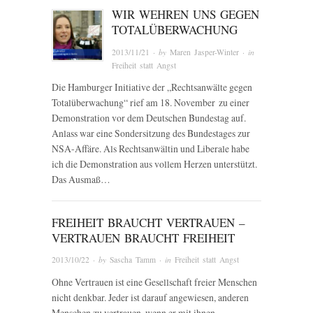
WIR WEHREN UNS GEGEN
TOTALÜBERWACHUNG
2013/11/21
· by
Maren Jasper-Winter
· in
Freiheit statt Angst
Die Hamburger Initiative der „Rechtsanwälte gegen
Totalüberwachung“ rief am 18. November zu einer
Demonstration vor dem Deutschen Bundestag auf.
Anlass war eine Sondersitzung des Bundestages zur
NSA-Affäre. Als Rechtsanwältin und Liberale habe
ich die Demonstration aus vollem Herzen unterstützt.
Das Ausmaß…
FREIHEIT BRAUCHT VERTRAUEN –
VERTRAUEN BRAUCHT FREIHEIT
2013/10/22
· by
Sascha Tamm
· in
Freiheit statt Angst
Ohne Vertrauen ist eine Gesellschaft freier Menschen
nicht denkbar. Jeder ist darauf angewiesen, anderen
Menschen zu vertrauen, wenn er mit ihnen