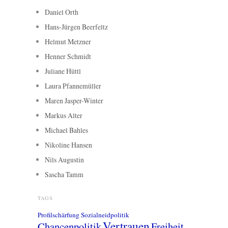
Daniel Orth
Hans-Jürgen Beerfeltz
Helmut Metzner
Henner Schmidt
Juliane Hüttl
Laura Pfannemüller
Maren Jasper-Winter
Markus Alter
Michael Bahles
Nikoline Hansen
Nils Augustin
Sascha Tamm
TAGS
Profilschärfung
Sozialneidpolitik
Vertrauen
Chancenpolitik
Freiheit