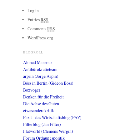
Log in
Entries
RSS
Comments
RSS
WordPress.org
BLOGROLL
Ahmad Mansour
Antibürokratieteam
arprin (Jorge Arpin)
Böss in Berlin (Gideon Böss)
Boxvogel
Denken für die Freiheit
Die Achse des Guten
etwasanderekritik
Fazit - das Wirtschaftsblog (FAZ)
Filterblog (Jan Filter)
Flatworld (Clemens Wergin)
Forum Ordnungspolitik