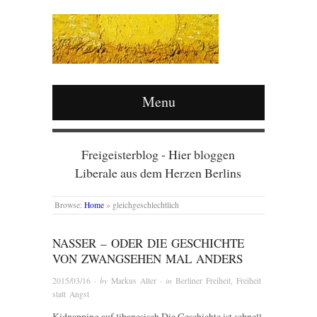
Menu
Freigeisterblog - Hier bloggen
Liberale aus dem Herzen Berlins
Browse:
Home
»
gleichgeschlechtlich
NASSER – ODER DIE GESCHICHTE
VON ZWANGSEHEN MAL ANDERS
2015/03/16
· by
Markus Alter
· in
Berliner Freiheit
,
Freiheit
statt Angst
Kidnapping auf libanesisch Die Geschichte ist schnell