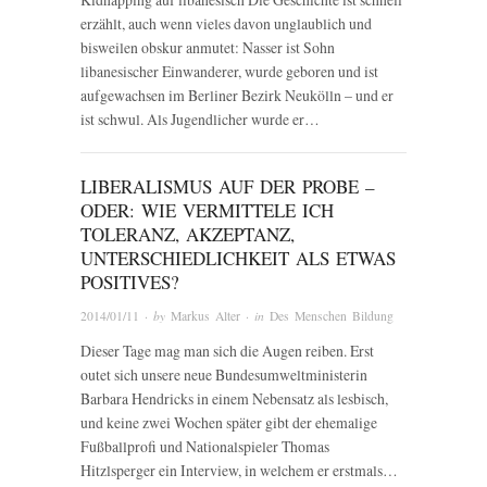
erzählt, auch wenn vieles davon unglaublich und
bisweilen obskur anmutet: Nasser ist Sohn
libanesischer Einwanderer, wurde geboren und ist
aufgewachsen im Berliner Bezirk Neukölln – und er
ist schwul. Als Jugendlicher wurde er…
LIBERALISMUS AUF DER PROBE –
ODER: WIE VERMITTELE ICH
TOLERANZ, AKZEPTANZ,
UNTERSCHIEDLICHKEIT ALS ETWAS
POSITIVES?
2014/01/11
· by
Markus Alter
· in
Des Menschen Bildung
Dieser Tage mag man sich die Augen reiben. Erst
outet sich unsere neue Bundesumweltministerin
Barbara Hendricks in einem Nebensatz als lesbisch,
und keine zwei Wochen später gibt der ehemalige
Fußballprofi und Nationalspieler Thomas
Hitzlsperger ein Interview, in welchem er erstmals…