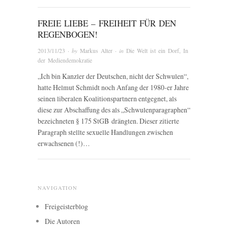
FREIE LIEBE – FREIHEIT FÜR DEN
REGENBOGEN!
2013/11/23
· by
Markus Alter
· in
Die Welt ist ein Dorf
,
In
der Mediendemokratie
„Ich bin Kanzler der Deutschen, nicht der Schwulen“,
hatte Helmut Schmidt noch Anfang der 1980-er Jahre
seinen liberalen Koalitionspartnern entgegnet, als
diese zur Abschaffung des als „Schwulenparagraphen“
bezeichneten § 175 StGB drängten. Dieser zitierte
Paragraph stellte sexuelle Handlungen zwischen
erwachsenen (!)…
NAVIGATION
Freigeisterblog
Die Autoren