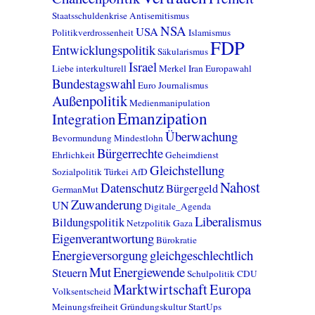
Staatsschuldenkrise
Antisemitismus
NSA
USA
Politikverdrossenheit
Islamismus
FDP
Entwicklungspolitik
Säkularismus
Israel
Liebe
interkulturell
Merkel
Iran
Europawahl
Bundestagswahl
Euro
Journalismus
Außenpolitik
Medienmanipulation
Emanzipation
Integration
Überwachung
Bevormundung
Mindestlohn
Bürgerrechte
Ehrlichkeit
Geheimdienst
Gleichstellung
Sozialpolitik
Türkei
AfD
Nahost
Datenschutz
Bürgergeld
GermanMut
Zuwanderung
UN
Digitale_Agenda
Liberalismus
Bildungspolitik
Netzpolitik
Gaza
Eigenverantwortung
Bürokratie
Energieversorgung
gleichgeschlechtlich
Mut
Energiewende
Steuern
Schulpolitik
CDU
Marktwirtschaft
Europa
Volksentscheid
Meinungsfreiheit
Gründungskultur
StartUps