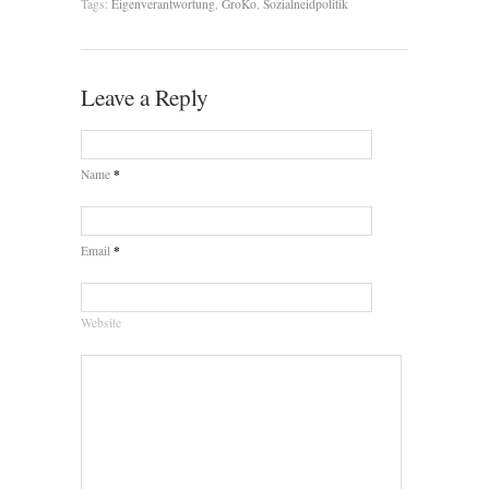
Tags:
Eigenverantwortung
,
GroKo
,
Sozialneidpolitik
Leave a Reply
*
Name
*
Email
Website