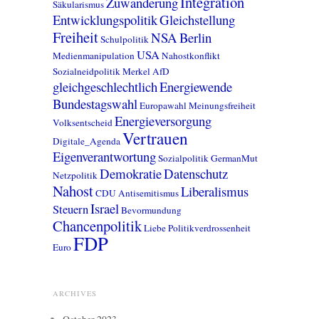
Integration
Zuwanderung
Säkularismus
Entwicklungspolitik
Gleichstellung
Freiheit
NSA
Berlin
Schulpolitik
USA
Medienmanipulation
Nahostkonflikt
Sozialneidpolitik
Merkel
AfD
gleichgeschlechtlich
Energiewende
Bundestagswahl
Europawahl
Meinungsfreiheit
Energieversorgung
Volksentscheid
Vertrauen
Digitale_Agenda
Eigenverantwortung
Sozialpolitik
GermanMut
Demokratie
Datenschutz
Netzpolitik
Nahost
Liberalismus
CDU
Antisemitismus
Israel
Steuern
Bevormundung
Chancenpolitik
Liebe
Politikverdrossenheit
FDP
Euro
ARCHIVES