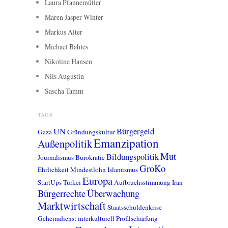
Laura Pfannemüller
Maren Jasper-Winter
Markus Alter
Michael Bahles
Nikoline Hansen
Nils Augustin
Sascha Tamm
TAGS
UN
Bürgergeld
Gaza
Gründungskultur
Emanzipation
Außenpolitik
Mut
Bildungspolitik
Journalismus
Bürokratie
GroKo
Ehrlichkeit
Mindestlohn
Islamismus
Europa
StartUps
Türkei
Aufbruchsstimmung
Iran
Bürgerrechte
Überwachung
Marktwirtschaft
Staatsschuldenkrise
Geheimdienst
interkulturell
Profilschärfung