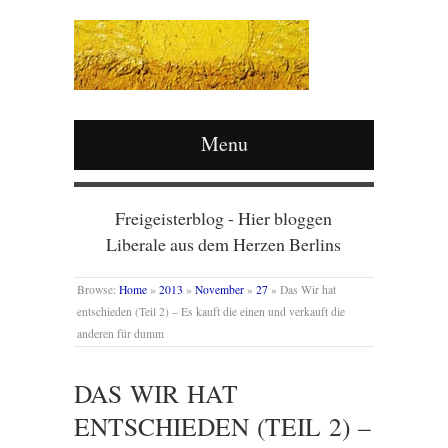
Menu
Freigeisterblog - Hier bloggen
Liberale aus dem Herzen Berlins
Browse:
Home
»
2013
»
November
»
27
»
Das Wir hat
entschieden (Teil 2) – Es kauft die einen und verkauft die
anderen für dumm
DAS WIR HAT
ENTSCHIEDEN (TEIL 2) –