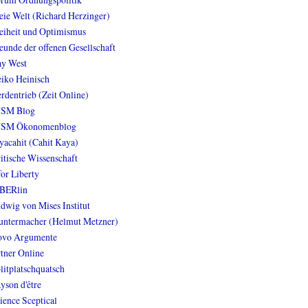
eie Welt (Richard Herzinger)
eiheit und Optimismus
eunde der offenen Gesellschaft
y West
iko Heinisch
rdentrieb (Zeit Online)
NSM Blog
NSM Ökonomenblog
yacahit (Cahit Kaya)
itische Wissenschaft
for Liberty
BERlin
dwig von Mises Institut
ntermacher (Helmut Metzner)
vo Argumente
tner Online
litplatschquatsch
yson d'être
ience Sceptical