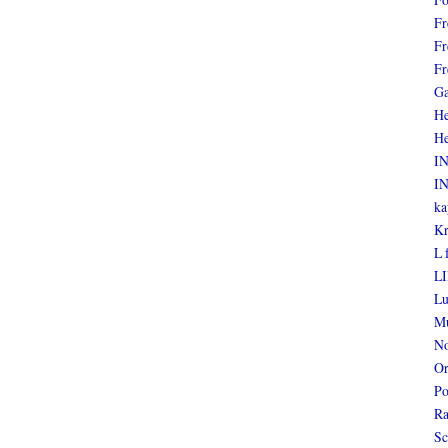
Fr
Fr
Fr
Ga
He
He
I
I
ka
Kr
L 
LI
Lu
Mu
No
Or
Po
Ra
Sc