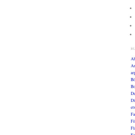
B
A
An
ar
Bö
Bo
De
Di
et
Fa
Fi
Fl
Fo