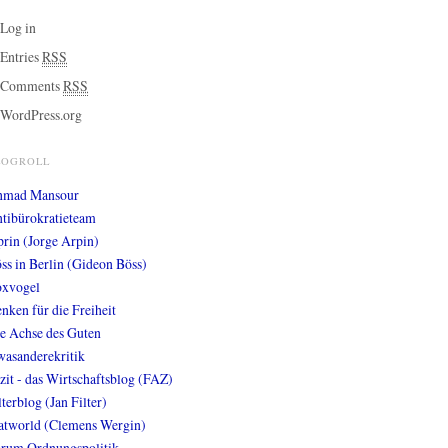
Log in
Entries
RSS
Comments
RSS
WordPress.org
LOGROLL
hmad Mansour
tibürokratieteam
prin (Jorge Arpin)
ss in Berlin (Gideon Böss)
xvogel
nken für die Freiheit
e Achse des Guten
wasanderekritik
zit - das Wirtschaftsblog (FAZ)
lterblog (Jan Filter)
atworld (Clemens Wergin)
rum Ordnungspolitik