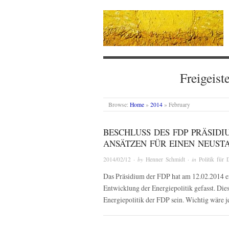
Freigeist
Browse:
Home
»
2014
»
February
BESCHLUSS DES FDP PRÄSIDI
ANSÄTZEN FÜR EINEN NEUST
2014/02/12
· by
Henner Schmidt
· in
Politik für 
Das Präsidium der FDP hat am 12.02.2014 ei
Entwicklung der Energiepolitik gefasst. Dies
Energiepolitik der FDP sein. Wichtig wäre je