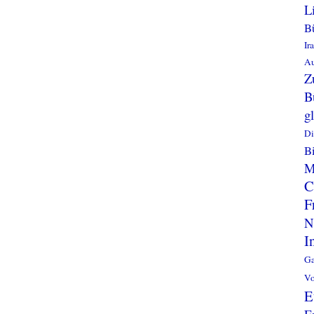
L
B
Ir
Au
Z
B
g
Di
Bi
M
C
F
N
I
Ga
Vo
E