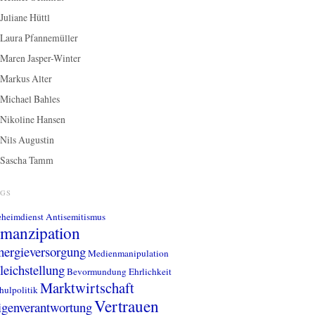
Juliane Hüttl
Laura Pfannemüller
Maren Jasper-Winter
Markus Alter
Michael Bahles
Nikoline Hansen
Nils Augustin
Sascha Tamm
AGS
heimdienst
Antisemitismus
manzipation
nergieversorgung
Medienmanipulation
leichstellung
Bevormundung
Ehrlichkeit
Marktwirtschaft
hulpolitik
Vertrauen
igenverantwortung