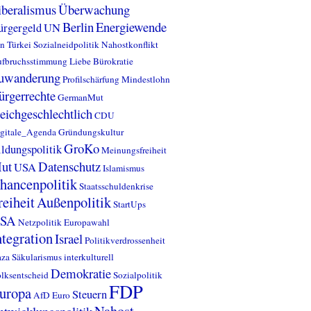
iberalismus
Überwachung
Berlin
Energiewende
ürgergeld
UN
an
Türkei
Sozialneidpolitik
Nahostkonflikt
fbruchsstimmung
Liebe
Bürokratie
uwanderung
Profilschärfung
Mindestlohn
ürgerrechte
GermanMut
leichgeschlechtlich
CDU
gitale_Agenda
Gründungskultur
GroKo
ldungspolitik
Meinungsfreiheit
ut
Datenschutz
USA
Islamismus
hancenpolitik
Staatsschuldenkrise
reiheit
Außenpolitik
StartUps
SA
Netzpolitik
Europawahl
ntegration
Israel
Politikverdrossenheit
za
Säkularismus
interkulturell
Demokratie
lksentscheid
Sozialpolitik
FDP
uropa
Steuern
AfD
Euro