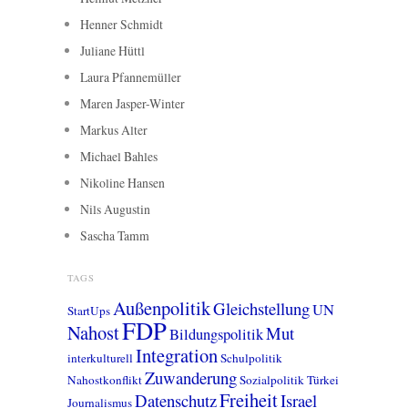
Henner Schmidt
Juliane Hüttl
Laura Pfannemüller
Maren Jasper-Winter
Markus Alter
Michael Bahles
Nikoline Hansen
Nils Augustin
Sascha Tamm
TAGS
Außenpolitik
Gleichstellung
UN
StartUps
FDP
Nahost
Mut
Bildungspolitik
Integration
interkulturell
Schulpolitik
Zuwanderung
Nahostkonflikt
Sozialpolitik
Türkei
Freiheit
Datenschutz
Israel
Journalismus