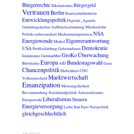
Bürgerrechte
Bürgergeld
Säkularismus
Vertrauen
Berlin
Staatsschuldenkrise
Entwicklungspolitik
Digitale_Agenda
Gründungskultur
Aufbruchsstimmung
Mindestlohn
NSA
Politikverdrossenheit
Medienmanipulation
Energiewende
Eigenverantwortung
Merkel
Demokratie
USA
Profilschärfung
Geheimdienst
GroKo
Überwachung
Islamismus
GermanMut
Europa
Bundestagswahl
Bürokratie
AfD
Gaza
Chancenpolitik
Ehrlichkeit
CDU
Marktwirtschaft
Volksentscheid
Emanzipation
Meinungsfreiheit
Bevormundung
Sozialneidpolitik
Antisemitismus
Liberalismus
Steuern
Europawahl
Energieversorgung
Liebe
Iran
Euro
Netzpolitik
gleichgeschlechtlich
ARCHIVES